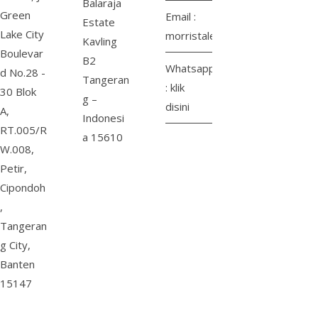
Balaraja
Green
Email :
Estate
Lake City
morristalenthire@gmail.com
Kavling
Boulevar
B2
Whatsapp
d No.28 -
Tangeran
:
klik
30 Blok
g –
disini
A,
Indonesi
RT.005/R
a 15610
W.008,
Petir,
Cipondoh
,
Tangeran
g City,
Banten
15147