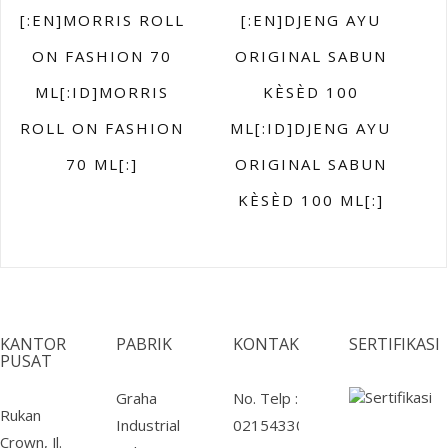
[:EN]MORRIS ROLL
[:EN]DJENG AYU
ON FASHION 70
ORIGINAL SABUN
ML[:ID]MORRIS
KÈSÈD 100
ROLL ON FASHION
ML[:ID]DJENG AYU
70 ML[:]
ORIGINAL SABUN
KÈSÈD 100 ML[:]
KANTOR
PABRIK
KONTAK
SERTIFIKASI
PUSAT
Graha
No. Telp :
Rukan
Industrial
02154330013
Crown, Jl.