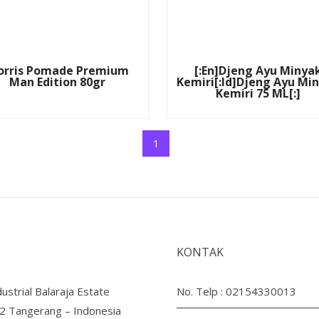
rris Pomade Premium
[:en]Djeng Ayu Minya
Man Edition 80gr
Kemiri[:id]Djeng Ayu Mi
Kemiri 75 ML[:]
1
KONTAK
ustrial Balaraja Estate
No. Telp :
02154330013
B2 Tangerang – Indonesia