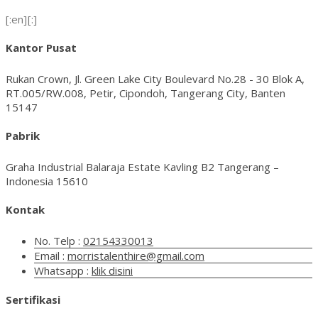
[:en]
[:]
Kantor Pusat
Rukan Crown, Jl. Green Lake City Boulevard No.28 - 30 Blok A,
RT.005/RW.008, Petir, Cipondoh, Tangerang City, Banten
15147
Pabrik
Graha Industrial Balaraja Estate Kavling B2 Tangerang –
Indonesia 15610
Kontak
No. Telp :
02154330013
Email :
morristalenthire@gmail.com
Whatsapp :
klik disini
Sertifikasi