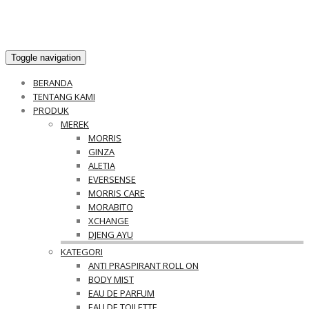
Toggle navigation
BERANDA
TENTANG KAMI
PRODUK
MEREK
MORRIS
GINZA
ALETIA
EVERSENSE
MORRIS CARE
MORABITO
XCHANGE
DJENG AYU
KATEGORI
ANTI PRASPIRANT ROLL ON
BODY MIST
EAU DE PARFUM
EAU DE TOILETTE