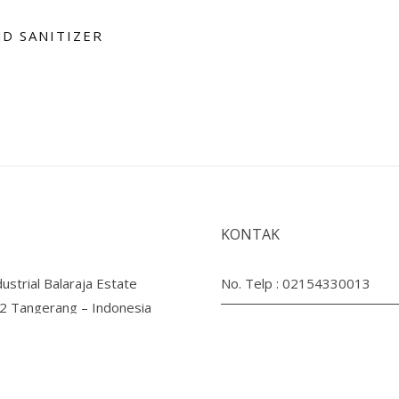
D SANITIZER
KONTAK
ustrial Balaraja Estate
No. Telp :
02154330013
B2 Tangerang – Indonesia
Email :
morristalenthire@gma
Whatsapp :
klik disini