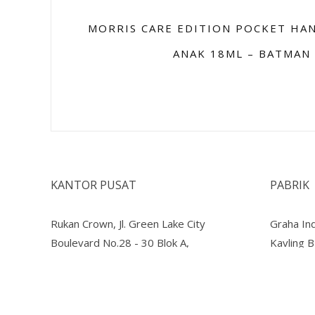
MORRIS CARE EDITION POCKET HAN
ANAK 18ML – BATMAN
KANTOR PUSAT
PABRIK
Rukan Crown, Jl. Green Lake City
Graha Ind
Boulevard No.28 - 30 Blok A,
Kavling 
RT.005/RW.008, Petir, Cipondoh,
15610
Tangerang City, Banten 15147