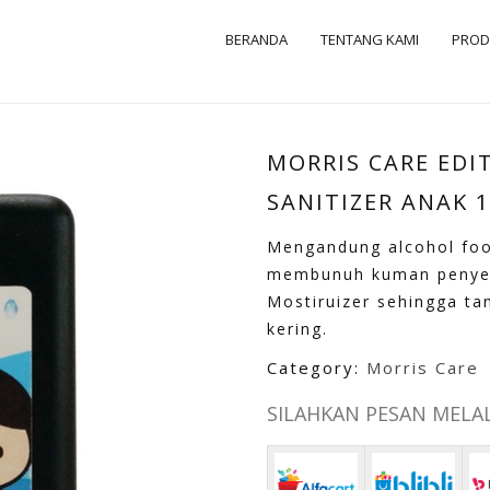
BERANDA
TENTANG KAMI
PRO
MORRIS CARE EDI
SANITIZER ANAK 
Mengandung alcohol foo
membunuh kuman penye
Mostiruizer sehingga ta
kering.
Category:
Morris Care
SILAHKAN PESAN MELALU