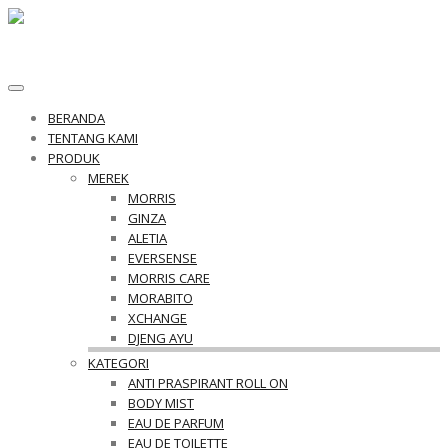
Toggle
navigation
BERANDA
TENTANG KAMI
PRODUK
MEREK
MORRIS
GINZA
ALETIA
EVERSENSE
MORRIS CARE
MORABITO
XCHANGE
DJENG AYU
KATEGORI
ANTI PRASPIRANT ROLL ON
BODY MIST
EAU DE PARFUM
EAU DE TOILETTE