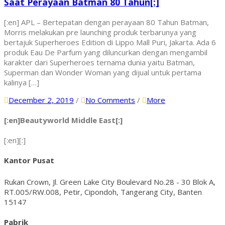
Saat Perayaan Batman 80 Tahun[:]
[:en] APL – Bertepatan dengan perayaan 80 Tahun Batman,
Morris melakukan pre launching produk terbarunya yang
bertajuk Superheroes Edition di Lippo Mall Puri, Jakarta. Ada 6
produk Eau De Parfum yang diluncurkan dengan mengambil
karakter dari Superheroes ternama dunia yaitu Batman,
Superman dan Wonder Woman yang dijual untuk pertama
kalinya […]
December 2, 2019
/
No Comments
/
More
[:en]Beautyworld Middle East[:]
[:en]
[:]
Kantor Pusat
Rukan Crown, Jl. Green Lake City Boulevard No.28 - 30 Blok A,
RT.005/RW.008, Petir, Cipondoh, Tangerang City, Banten
15147
Pabrik