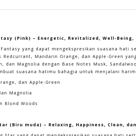
asy (Pink) – Energetic, Revitalized, Well-Being,
Fantasy yang dapat mengekspresikan suasana hati se
 Redcurrant, Mandarin Orange, dan Apple-Green yang
ch, dan Magnolia dengan Base Notes Musk, Sandalwo
mbuat suasana hatimu bahagia untuk menjalani harim
Orange, dan Apple-Green
dan Magnolia
an Blond Woods
ar (Biru muda) – Relaxing, Happiness, Clean, dan
g Star yang dapat mengekspresikan suasana hati sert