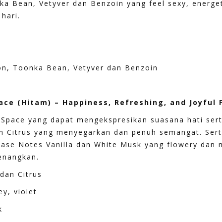
nka Bean, Vetyver dan Benzoin yang feel sexy, energe
hari.
bon, Toonka Bean, Vetyver dan Benzoin
ace (Hitam) – Happiness, Refreshing, and Joyful 
e Space yang dapat mengekspresikan suasana hati ser
n Citrus yang menyegarkan dan penuh semangat. Sert
n Base Notes Vanilla dan White Musk yang flowery dan
enangkan.
dan Citrus
ey, violet
k