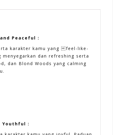
 and Peaceful :
rta karakter kamu yang feel-like-
 menyegarkan dan refreshing serta
od, dan Blond Woods yang calming
u.
 Youthful :
a karakter kamu yang joyful. Paduan