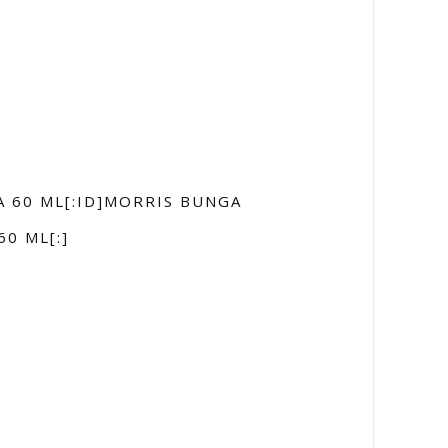
A 60 ML[:ID]MORRIS BUNGA
60 ML[:]