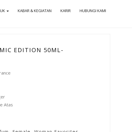
DUK
KABAR & KEGIATAN
KARIR
HUBUNGI KAMI
MIC EDITION 50ML-
grance
ger
e Atas
rfum
,
Female
,
Woman Favorites