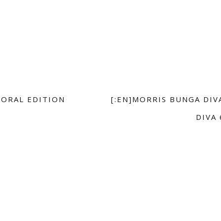
LORAL EDITION
[:EN]MORRIS BUNGA DIV
M
DIVA 