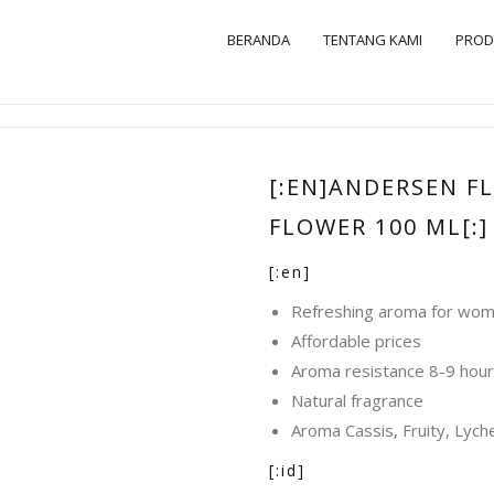
BERANDA
TENTANG KAMI
PRO
[:EN]ANDERSEN F
FLOWER 100 ML[:]
[:en]
Refreshing aroma for wo
Affordable prices
Aroma resistance 8-9 hou
Natural fragrance
Aroma Cassis, Fruity, Lych
[:id]