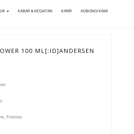
DUK
KABAR & KEGIATAN
KARIR
HUBUNGI KAMI
LOWER 100 ML[:ID]ANDERSEN
men
rs
ee, Freesia